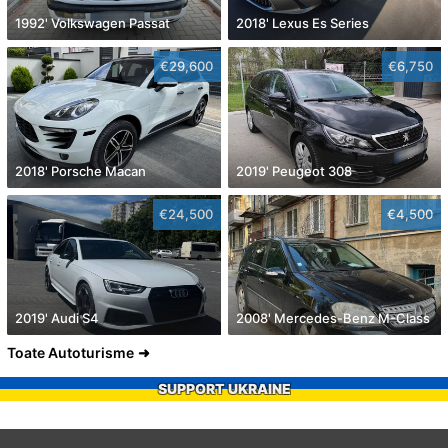
1992' Volkswagen Passat
2018' Lexus Es Series
€29,600
€6,750
2018' Porsche Macan
2019' Peugeot 308
€24,500
€4,500
2019' Audi S4
2008' Mercedes-Benz M-Class
Toate Autoturisme
SUPPORT UKRAINE