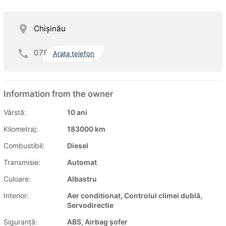
Chişinău
078
Arata telefon
Information from the owner
Vârstă:
10 ani
Kilometraj:
183000 km
Combustibil:
Diesel
Transmisie:
Automat
Culoare:
Albastru
Interior:
Aer conditionat, Controlul climei dublă,
Servodirectie
Siguranţă:
ABS, Airbag șofer