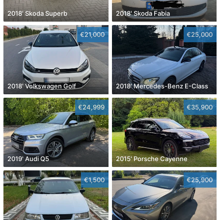
2018' Skoda Superb
2018' Skoda Fabia
€21,000
€25,000
2018' Volkswagen Golf
2018' Mercedes-Benz E-Class
€24,999
€35,900
2019' Audi Q5
2015' Porsche Cayenne
€1,500
€25,900