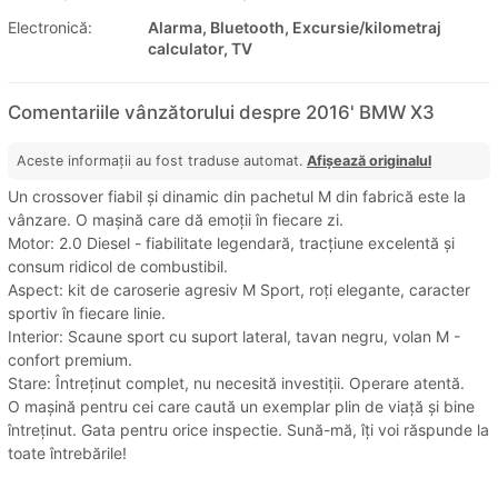
Electronică:
Alarma, Bluetooth, Excursie/kilometraj
calculator, TV
Comentariile vânzătorului despre 2016' BMW X3
Aceste informații au fost traduse automat.
Afișează originalul
Un crossover fiabil și dinamic din pachetul M din fabrică este la
vânzare. O mașină care dă emoții în fiecare zi.
Motor: 2.0 Diesel - fiabilitate legendară, tracțiune excelentă și
consum ridicol de combustibil.
Aspect: kit de caroserie agresiv M Sport, roți elegante, caracter
sportiv în fiecare linie.
Interior: Scaune sport cu suport lateral, tavan negru, volan M -
confort premium.
Stare: Întreținut complet, nu necesită investiții. Operare atentă.
O mașină pentru cei care caută un exemplar plin de viață și bine
întreținut. Gata pentru orice inspectie. Sună-mă, îți voi răspunde la
toate întrebările!