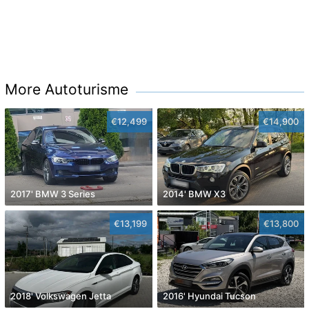
More Autoturisme
€12,499
€14,900
2017' BMW 3 Series
2014' BMW X3
€13,199
€13,800
2018' Volkswagen Jetta
2016' Hyundai Tucson