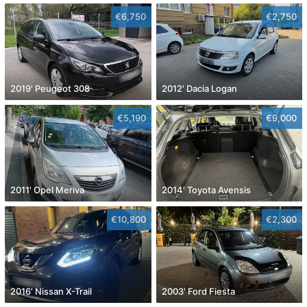
€6,750
€2,750
2019' Peugeot 308
2012' Dacia Logan
€5,190
€9,000
2011' Opel Meriva
2014' Toyota Avensis
€10,800
€2,300
2016' Nissan X-Trail
2003' Ford Fiesta