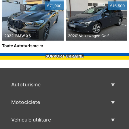
€71,900
€16,500
2022' BMW X6
2020' Volkswagen Golf
Toate Autoturisme
SUPPORT UKRAINE
Autoturisme
Masini second hand
Motociclete
Masinі de vânzare
Motociclete utilizate
Vehicule utilitare
Vânzare motociclete