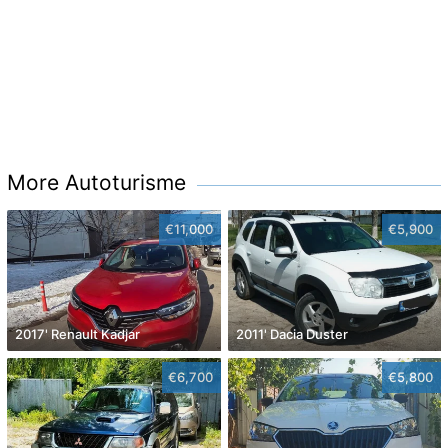
More Autoturisme
€11,000
€5,900
2017' Renault Kadjar
2011' Dacia Duster
€6,700
€5,800