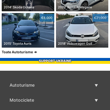
2014' Skoda Octavia
2022' Renault Megane
€8,000
€21,000
2015' Toyota Auris
2018' Volkswagen Golf
Toate Autoturisme
SUPPORT UKRAINE
Autoturisme
Masini second hand
Motociclete
Masinі de vânzare