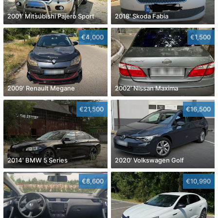
2001' Mitsubishi Pajero Sport
2018' Skoda Fabia
€4,000
€1,500
2009' Renault Megane
2002' Nissan Maxima
€21,500
€16,500
2014' BMW 5 Series
2020' Volkswagen Golf
€8,600
€10,990