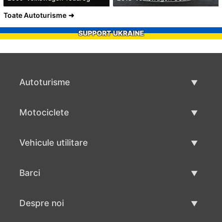
Toate Autoturisme
SUPPORT UKRAINE
Autoturisme
Masini second hand
Motociclete
Masinі de vânzare
Motociclete utilizate
Vehicule utilitare
Vânzare motociclete
Mâna a doua autoutilitare
Barci
Vânzare vehicul utilitar
Utilizate bărci
Despre noi
Vânzarea barcilor