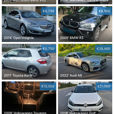
€8,799
€8,500
2014' Opel Insignia
2009' BMW X5
€5,750
€28,900
2011' Toyota Auris
2022' Audi A6
€13,000
€21,000
2009' Volkswagen Touareg
2018' Volkswagen Golf