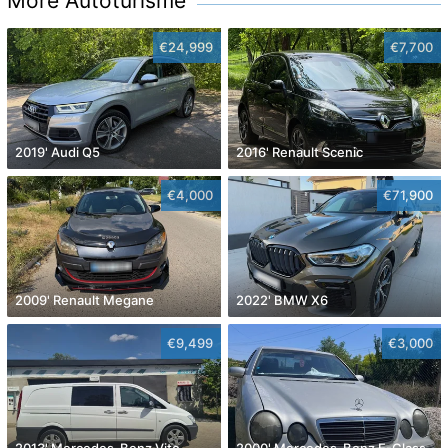
More Autoturisme
€24,999
€7,700
2019' Audi Q5
2016' Renault Scenic
€4,000
€71,900
2009' Renault Megane
2022' BMW X6
€9,499
€3,000
2013' Mercedes-Benz Vito
2000' Mercedes-Benz E-Class