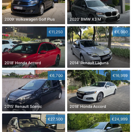
2009' Volkswagen Golf Plus
2020' BMW X3 M
€11,250
€6,000
2018' Honda Accord
2014' Renault Laguna
€6,700
€16,999
2015' Renault Scenic
2018' Honda Accord
€27,500
€24,999