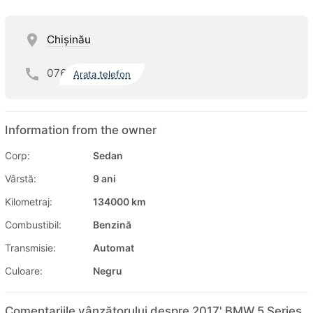
Chişinău
076
Arata telefon
Information from the owner
Corp:
Sedan
Vârstă:
9 ani
Kilometraj:
134000 km
Combustibil:
Benzină
Transmisie:
Automat
Culoare:
Negru
Comentariile vânzătorului despre 2017' BMW 5 Series