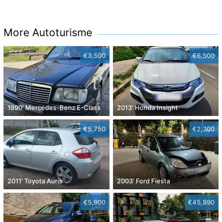
More Autoturisme
€3,500
€6,500
1990' Mercedes-Benz E-Class
2013' Honda Insight
€5,750
€2,300
2011' Toyota Auris
2003' Ford Fiesta
€5,900
€45,990