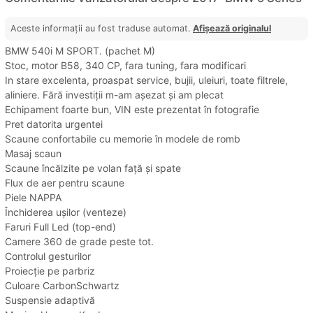
Aceste informații au fost traduse automat.
Afișează originalul
BMW 540i M SPORT. (pachet M)
Stoc, motor B58, 340 CP, fara tuning, fara modificari
In stare excelenta, proaspat service, bujii, uleiuri, toate filtrele,
aliniere. Fără investiții m-am așezat și am plecat
Echipament foarte bun, VIN este prezentat în fotografie
Pret datorita urgentei
Scaune confortabile cu memorie în modele de romb
Masaj scaun
Scaune încălzite pe volan față și spate
Flux de aer pentru scaune
Piele NAPPA
Închiderea ușilor (venteze)
Faruri Full Led (top-end)
Camere 360 de grade peste tot.
Controlul gesturilor
Proiecție pe parbriz
Culoare CarbonSchwartz
Suspensie adaptivă