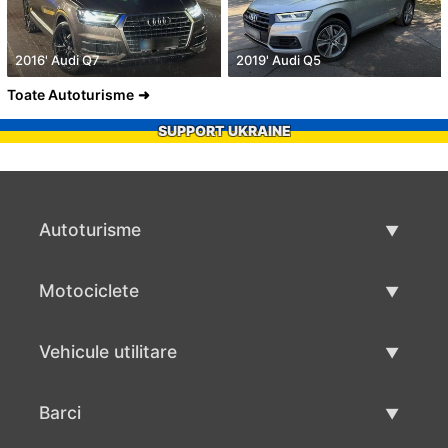
2016' Audi Q7
2019' Audi Q5
Toate Autoturisme
SUPPORT UKRAINE
Autoturisme
Masini second hand
Motociclete
Masinі de vânzare
Motociclete utilizate
Vehicule utilitare
Vânzare motociclete
Mâna a doua autoutilitare
Barci
Vânzare vehicul utilitar