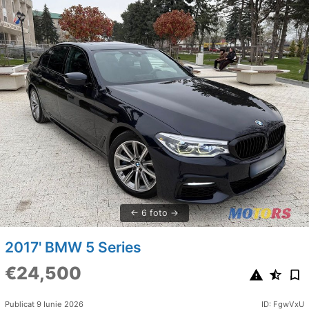
6 foto
2017' BMW 5 Series
€24,500
Publicat 9 Iunie 2026
ID: FgwVxU