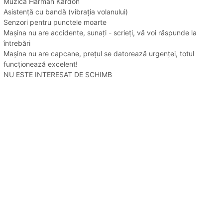
Muzica Harman Kardon
Asistență cu bandă (vibrația volanului)
Senzori pentru punctele moarte
Mașina nu are accidente, sunați - scrieți, vă voi răspunde la
întrebări
Mașina nu are capcane, prețul se datorează urgenței, totul
funcționează excelent!
NU ESTE INTERESAT DE SCHIMB