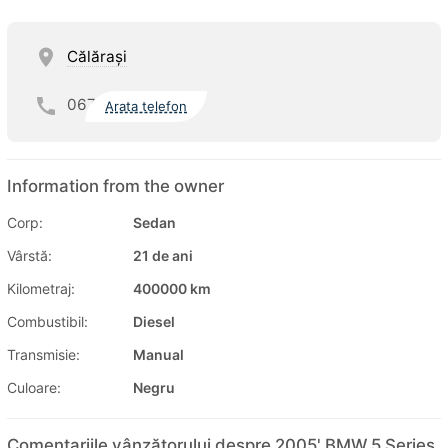
Călăraşi
067
Arata telefon
Information from the owner
Corp:
Sedan
Vârstă:
21 de ani
Kilometraj:
400000 km
Combustibil:
Diesel
Transmisie:
Manual
Culoare:
Negru
Comentariile vânzătorului despre 2005' BMW 5 Series