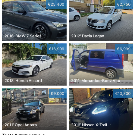
€25,400
€2,750
2016' BMW 7 Series
2012' Dacia Logan
€16,999
€6,999
2018' Honda Accord
2011' Mercedes-Benz Vito
€9,000
€10,800
2011' Opel Antara
2016' Nissan X-Trail