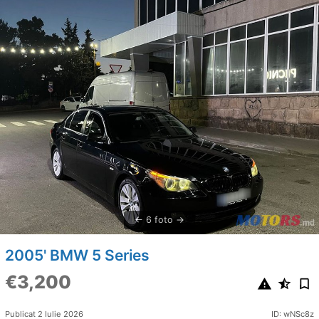
6 foto
2005' BMW 5 Series
€3,200
Publicat 2 Iulie 2026
ID: wNSc8z