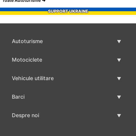
Toate Autoturisme
SUPPORT UKRAINE
Autoturisme
Masini second hand
Motociclete
Masinі de vânzare
Motociclete utilizate
Vehicule utilitare
Vânzare motociclete
Mâna a doua autoutilitare
Barci
Vânzare vehicul utilitar
Utilizate bărci
Despre noi
Vânzarea barcilor
Despre noi