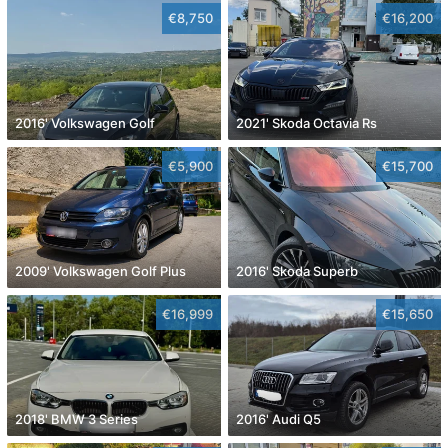
€8,750
€16,200
2016' Volkswagen Golf
2021' Skoda Octavia Rs
€5,900
€15,700
2009' Volkswagen Golf Plus
2016' Skoda Superb
€16,999
€15,650
2018' BMW 3 Series
2016' Audi Q5