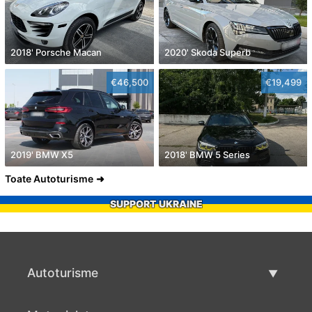
2018' Porsche Macan
2020' Skoda Superb
€46,500
€19,499
2019' BMW X5
2018' BMW 5 Series
Toate Autoturisme
SUPPORT UKRAINE
Autoturisme
Masini second hand