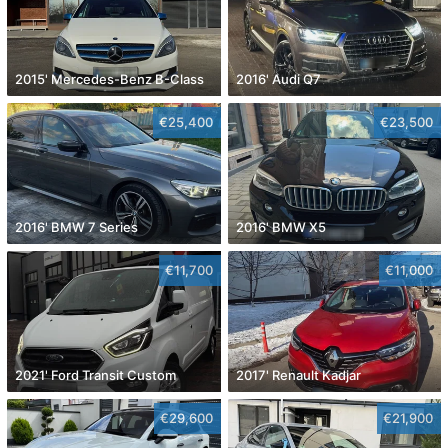
2015' Mercedes-Benz B-Class
2016' Audi Q7
€25,400
€23,500
2016' BMW 7 Series
2016' BMW X5
€11,700
€11,000
2021' Ford Transit Custom
2017' Renault Kadjar
€29,600
€21,900