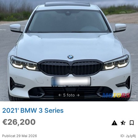
5 foto
2021' BMW 3 Series
€26,200
Publicat 29 Mai 2026
ID: JyJyRj