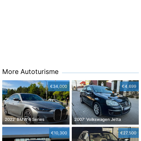
More Autoturisme
€34,000
€4,699
2022' BMW 4 Series
2007' Volkswagen Jetta
€10,300
€27,500