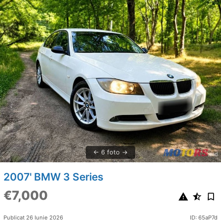
6 foto
2007' BMW 3 Series
€7,000
Publicat 26 Iunie 2026
ID: 65aP7d