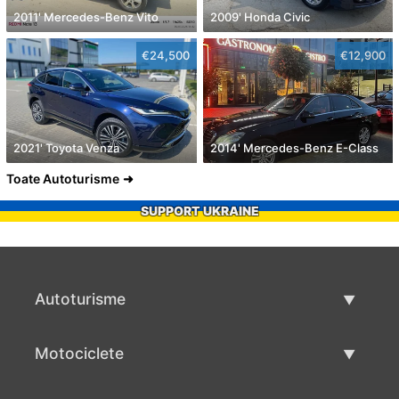
2011' Mercedes-Benz Vito
2009' Honda Civic
€24,500
€12,900
2021' Toyota Venza
2014' Mercedes-Benz E-Class
Toate Autoturisme
SUPPORT UKRAINE
Autoturisme
Masini second hand
Motociclete
Masinі de vânzare
Motociclete utilizate