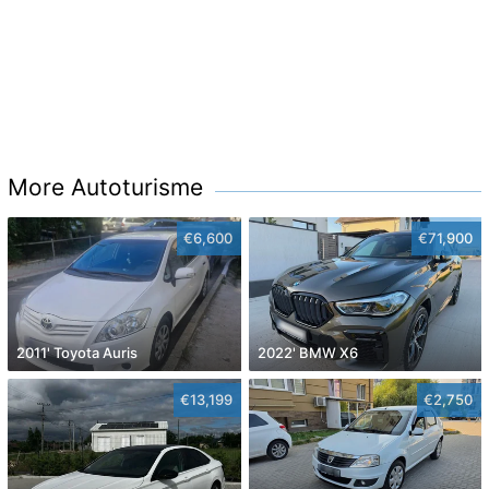
More Autoturisme
€6,600
€71,900
2011' Toyota Auris
2022' BMW X6
€13,199
€2,750