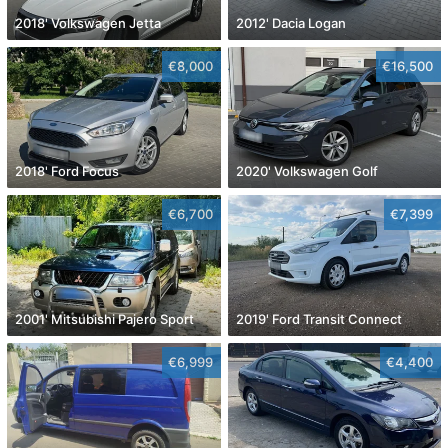
2018' Volkswagen Jetta
2012' Dacia Logan
€8,000
€16,500
2018' Ford Focus
2020' Volkswagen Golf
€6,700
€7,399
2001' Mitsubishi Pajero Sport
2019' Ford Transit Connect
€6,999
€4,400