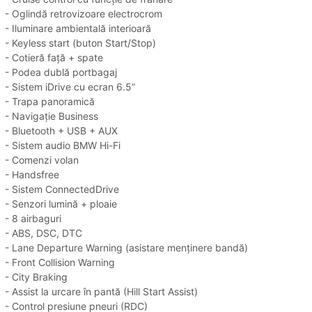
- Oglindă retrovizoare electrocrom
- Iluminare ambientală interioară
- Keyless start (buton Start/Stop)
- Cotieră față + spate
- Podea dublă portbagaj
- Sistem iDrive cu ecran 6.5”
- Trapa panoramică
- Navigație Business
- Bluetooth + USB + AUX
- Sistem audio BMW Hi-Fi
- Comenzi volan
- Handsfree
- Sistem ConnectedDrive
- Senzori lumină + ploaie
- 8 airbaguri
- ABS, DSC, DTC
- Lane Departure Warning (asistare menținere bandă)
- Front Collision Warning
- City Braking
- Assist la urcare în pantă (Hill Start Assist)
- Control presiune pneuri (RDC)