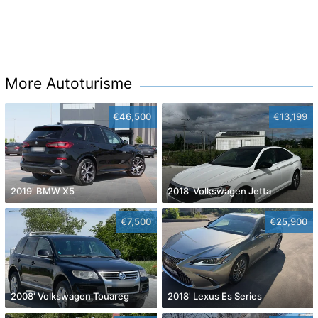
More Autoturisme
€46,500
€13,199
2019' BMW X5
2018' Volkswagen Jetta
€7,500
€25,900
2008' Volkswagen Touareg
2018' Lexus Es Series