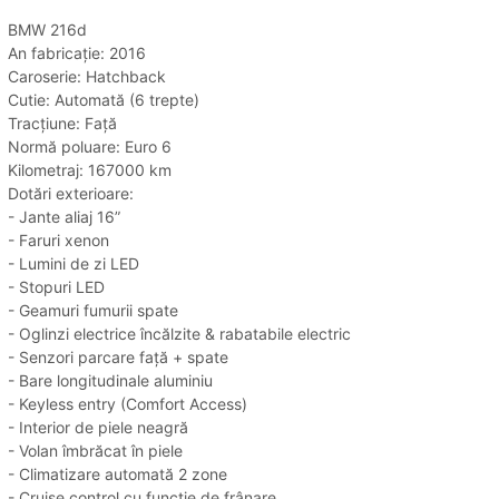
BMW 216d
An fabricație: 2016
Caroserie: Hatchback
Cutie: Automată (6 trepte)
Tracțiune: Față
Normă poluare: Euro 6
Kilometraj: 167000 km
Dotări exterioare:
- Jante aliaj 16”
- Faruri xenon
- Lumini de zi LED
- Stopuri LED
- Geamuri fumurii spate
- Oglinzi electrice încălzite & rabatabile electric
- Senzori parcare față + spate
- Bare longitudinale aluminiu
- Keyless entry (Comfort Access)
- Interior de piele neagră
- Volan îmbrăcat în piele
- Climatizare automată 2 zone
- Cruise control cu funcție de frânare