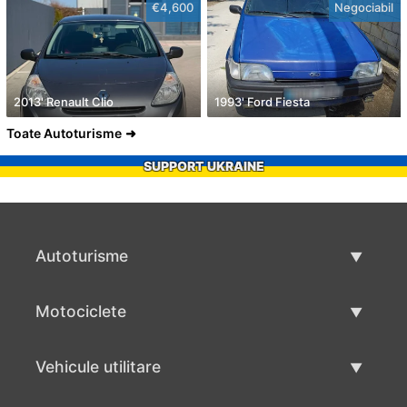
€4,600
Negociabil
2013' Renault Clio
1993' Ford Fiesta
Toate Autoturisme
SUPPORT UKRAINE
Autoturisme
Masini second hand
Motociclete
Masinі de vânzare
Motociclete utilizate
Vehicule utilitare
Vânzare motociclete
Mâna a doua autoutilitare