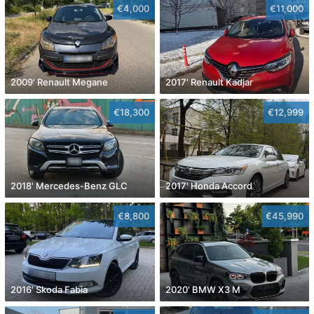
€4,000
€11,000
2009' Renault Megane
2017' Renault Kadjar
€18,300
€12,999
2018' Mercedes-Benz GLC
2017' Honda Accord
€8,800
€45,990
2016' Skoda Fabia
2020' BMW X3 M