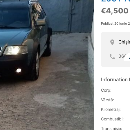
€4,500
Publicat 20 Iunie 
Chişi
060
Information 
Corp:
Vârstă:
Kilometraj:
Combustibil:
Transmisie: