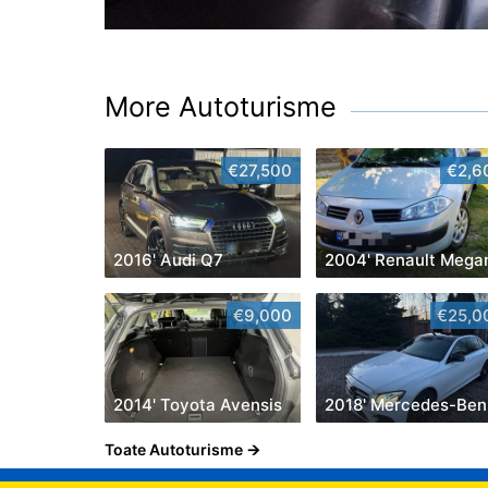
More Autoturisme
€27,500
€2,6
2016' Audi Q7
2004' Renault Mega
€9,000
€25,0
2014' Toyota Avensis
2
Toate Autoturisme