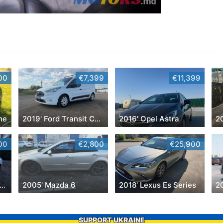
00
€7,399
€11,399
ne
2019' Ford Transit Connect
2016' Opel Astra
2
00
€2,800
€25,900
018' Mercedes-Benz E-Class
2005' Mazda 6
2018' Lexus Es Series
2
SUPPORT UKRAINE