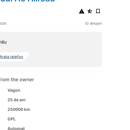
2026
ID: 8HUphr
nău
Arata telefon
from the owner
Vagon
25 de ani
250000 km
GPL
Automat