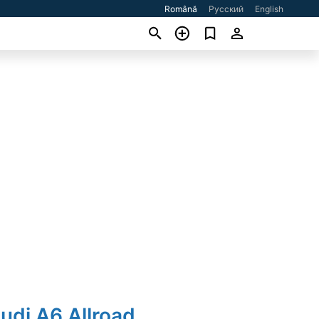
Română
Русский
English
udi A6 Allroad