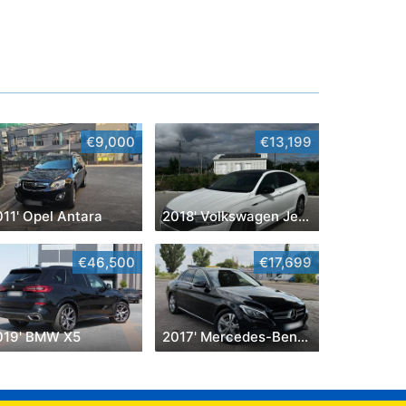
€9,000
€13,199
011' Opel Antara
2018' Volkswagen Jetta
€46,500
€17,699
019' BMW X5
2017' Mercedes-Benz C-Class