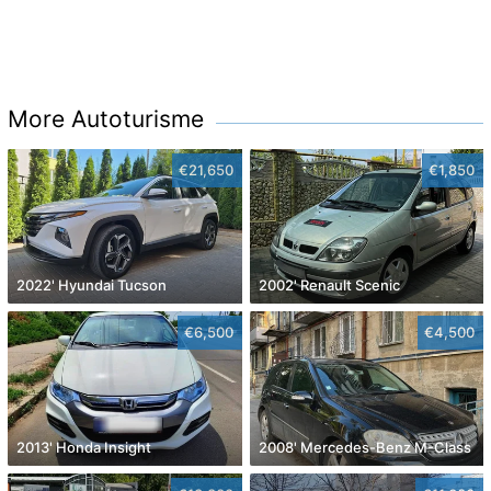
More Autoturisme
€21,650
€1,850
2022' Hyundai Tucson
2002' Renault Scenic
€6,500
€4,500
2013' Honda Insight
2008' Mercedes-Benz M-Class