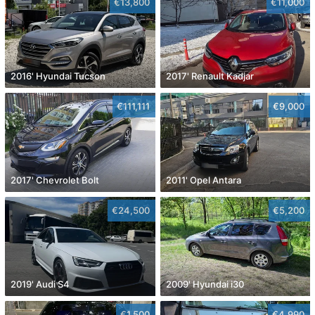
€13,800
€11,000
2016' Hyundai Tucson
2017' Renault Kadjar
€111,111
€9,000
2017' Chevrolet Bolt
2011' Opel Antara
€24,500
€5,200
2019' Audi S4
2009' Hyundai i30
€1,500
€4,990