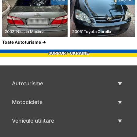
2002' Nissan Maxima
2005' Toyota Corolla
Toate Autoturisme
SUPPORT UKRAINE
Autoturisme
Masini second hand
Motociclete
Masinі de vânzare
Motociclete utilizate
Vehicule utilitare
Vânzare motociclete
Mâna a doua autoutilitare