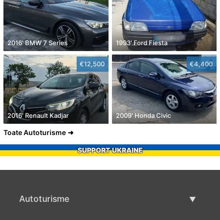
2016' BMW 7 Series
1993' Ford Fiesta
€12,500
€4,400
2016' Renault Kadjar
2009' Honda Civic
Toate Autoturisme
SUPPORT UKRAINE
Autoturisme
Masini second hand