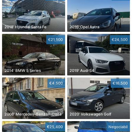
2018' Hyundai Santa Fe
2016' Opel Astra
€21,500
€24,500
2014' BMW 5 Series
2019' Audi S4
€4,500
€16,500
2008' Mercedes-Benz M-Class
2020' Volkswagen Golf
€25,400
Negociabil