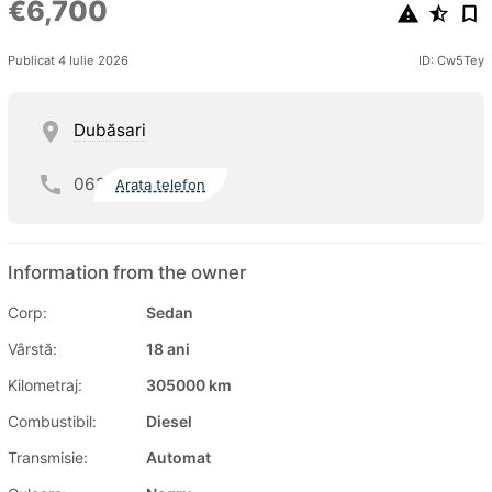
€6,700
Publicat 4 Iulie 2026
ID: Cw5Tey
Dubăsari
062
Arata telefon
Information from the owner
Corp:
Sedan
Vârstă:
18 ani
Kilometraj:
305000 km
Combustibil:
Diesel
Transmisie:
Automat