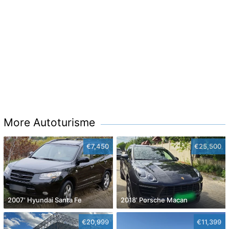
More Autoturisme
€7,450
€25,500
2007' Hyundai Santa Fe
2018' Porsche Macan
€20,999
€11,399