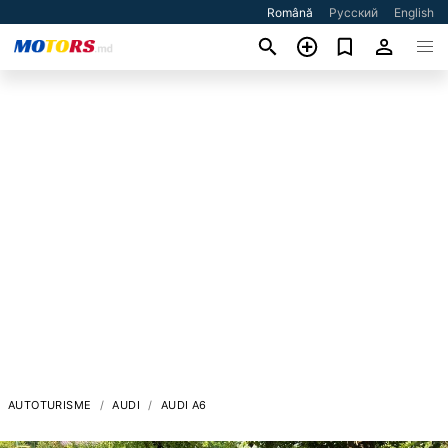
Română
Русский
English
AUTOTURISME
AUDI
AUDI A6