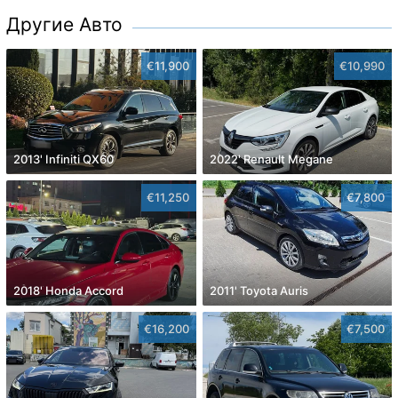
Другие Авто
€11,900
€10,990
2013' Infiniti QX60
2022' Renault Megane
€11,250
€7,800
2018' Honda Accord
2011' Toyota Auris
€16,200
€7,500