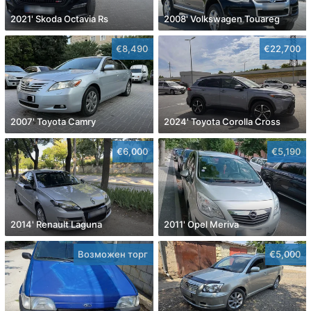
2021' Skoda Octavia Rs
2008' Volkswagen Touareg
€8,490
€22,700
2007' Toyota Camry
2024' Toyota Corolla Cross
€6,000
€5,190
2014' Renault Laguna
2011' Opel Meriva
Возможен торг
€5,000