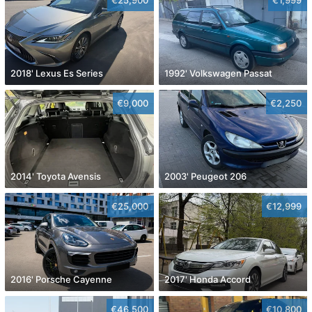
2018' Lexus Es Series
1992' Volkswagen Passat
€9,000
€2,250
2014' Toyota Avensis
2003' Peugeot 206
€25,000
€12,999
2016' Porsche Cayenne
2017' Honda Accord
€46,500
€10,800