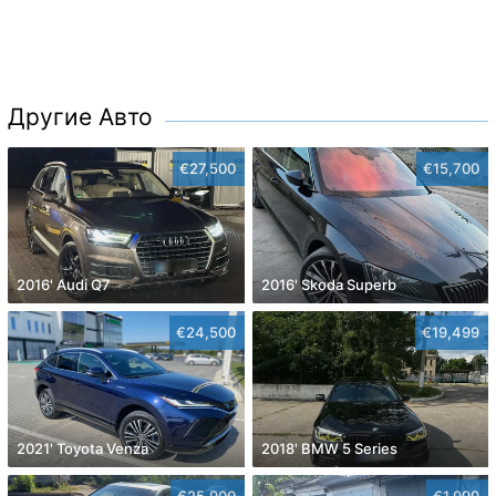
Другие Авто
€27,500
€15,700
2016' Audi Q7
2016' Skoda Superb
€24,500
€19,499
2021' Toyota Venza
2018' BMW 5 Series
€25,900
€1,999