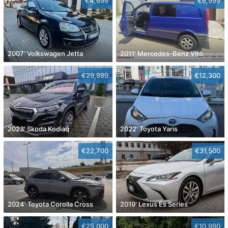
€4,699
€6,999
2007' Volkswagen Jetta
2011' Mercedes-Benz Vito
€29,999
€12,300
2023' Skoda Kodiaq
2022' Toyota Yaris
€22,700
€31,500
2024' Toyota Corolla Cross
2019' Lexus Es Series
€25,000
€10,990