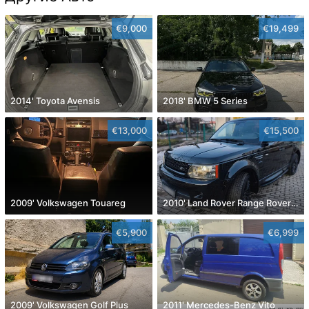
€9,000
€19,499
2014' Toyota Avensis
2018' BMW 5 Series
€13,000
€15,500
2009' Volkswagen Touareg
2010' Land Rover Range Rover Sport
€5,900
€6,999
2009' Volkswagen Golf Plus
2011' Mercedes-Benz Vito