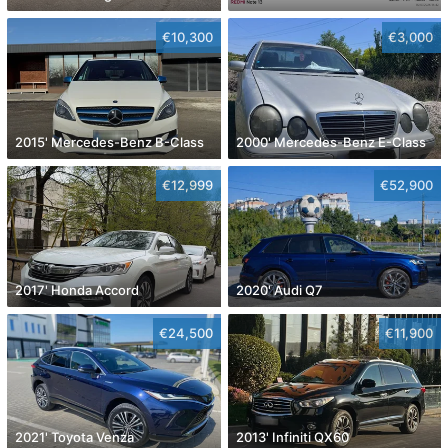
€10,300
€3,000
2015' Mercedes-Benz B-Class
2000' Mercedes-Benz E-Class
€12,999
€52,900
2017' Honda Accord
2020' Audi Q7
€24,500
€11,900
2021' Toyota Venza
2013' Infiniti QX60