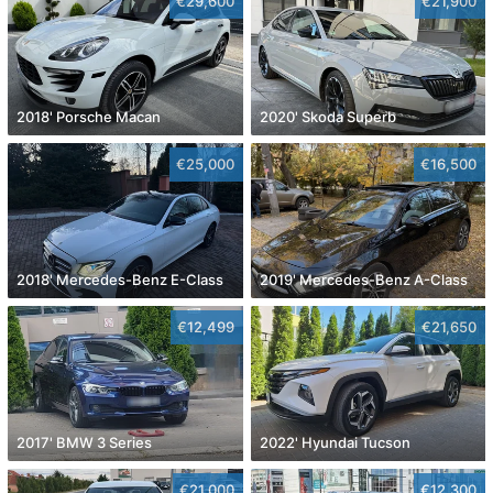
€29,600
€21,900
2018' Porsche Macan
2020' Skoda Superb
€25,000
€16,500
2018' Mercedes-Benz E-Class
2019' Mercedes-Benz A-Class
€12,499
€21,650
2017' BMW 3 Series
2022' Hyundai Tucson
€21,000
€12,300