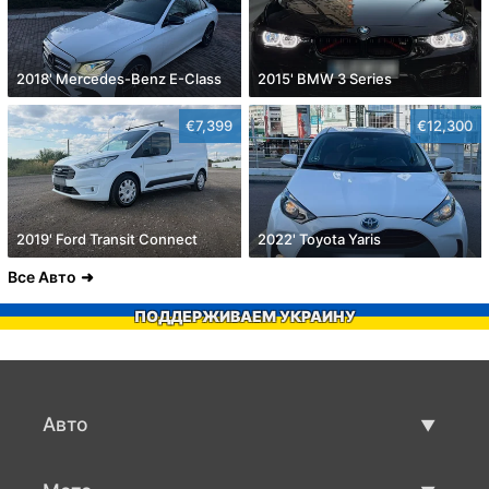
2018' Mercedes-Benz E-Class
2015' BMW 3 Series
€7,399
€12,300
2019' Ford Transit Connect
2022' Toyota Yaris
Все Авто
ПОДДЕРЖИВАЕМ УКРАИНУ
Авто
Авто бу