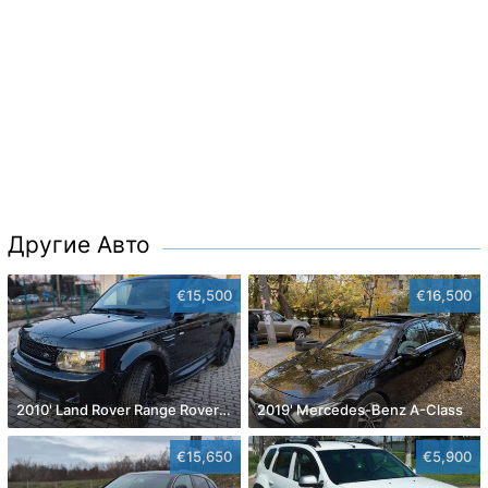
Другие Авто
€15,500
€16,500
2010' Land Rover Range Rover Sport
2019' Mercedes-Benz A-Class
€15,650
€5,900