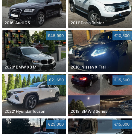
2016' Audi Q5
2011' Dacia Duster
€45,990
€10,800
2020' BMW X3 M
2016' Nissan X-Trail
€21,650
€15,500
2022' Hyundai Tucson
2018' BMW 3 Series
€25,000
€15,000