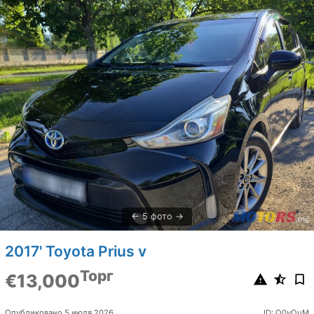
5 фото
2017' Toyota Prius v
Торг
€13,000
Опубликовано 5 июля 2026
ID: Q0vOuM