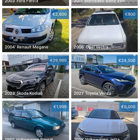
2003' Ford Fiesta
2011' Mercedes-Benz Vito
€2,600
€800
2004' Renault Megane
2006' Opel Vectra
€29,999
€24,500
2023' Skoda Kodiaq
2021' Toyota Venza
€1,999
€9,000
1992' Volkswagen Passat
2019' Volkswagen Jetta