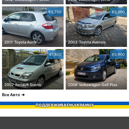
€5,750
€5,000
2011' Toyota Auris
2003' Toyota Avensis
€1,850
€5,900
2002' Renault Scenic
2009' Volkswagen Golf Plus
Все Авто
ПОДДЕРЖИВАЕМ УКРАИНУ