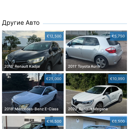
Другие Авто
€12,500
€5,750
2016' Renault Kadjar
2011' Toyota Auris
€25,000
€10,990
2018' Mercedes-Benz E-Class
2022' Renault Megane
€16,500
€6,500