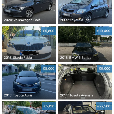
2020' Volkswagen Golf
2009' Toyota Auris
€5,800
€19,499
2018' Skoda Fabia
2018' BMW 5 Series
€8,000
€9,000
2015' Toyota Auris
2014' Toyota Avensis
€5,190
€27,500