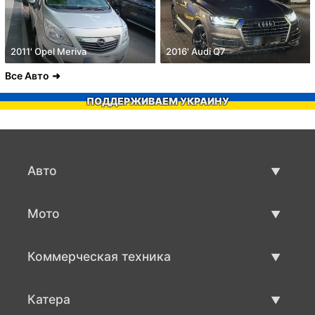
2011' Opel Meriva
2016' Audi Q7
Все Авто
ПОДДЕРЖИВАЕМ УКРАИНУ
Авто
Авто бу
Мото
Продажа авто
Мото с пробегом
Коммерческая техника
Продажа мото
Коммерческая техника бу
Катера