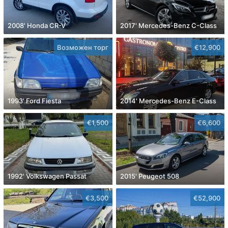
2008' Honda CR-V
2017' Mercedes-Benz C-Class
Возможен торг
€12,900
1993' Ford Fiesta
2014' Mercedes-Benz E-Class
€1,500
€6,600
1992' Volkswagen Passat
2015' Peugeot 508
€3,500
€52,900