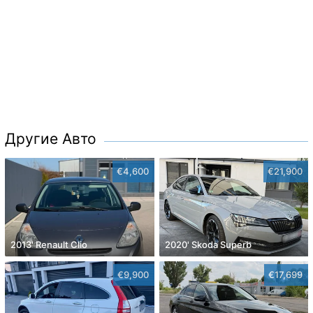
Другие Авто
€4,600
€21,900
2013' Renault Clio
2020' Skoda Superb
€9,900
€17,699