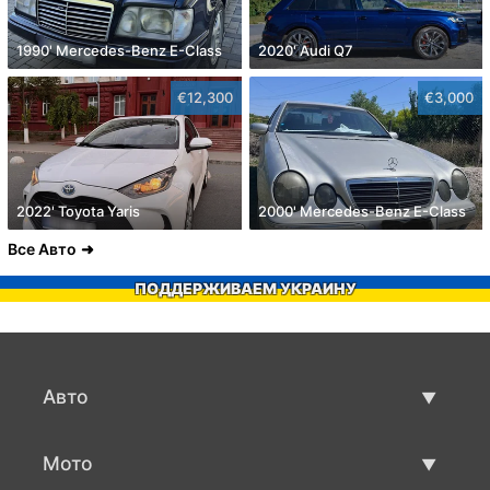
1990' Mercedes-Benz E-Class
2020' Audi Q7
€12,300
€3,000
2022' Toyota Yaris
2000' Mercedes-Benz E-Class
Все Авто
ПОДДЕРЖИВАЕМ УКРАИНУ
Авто
Авто бу
Мото