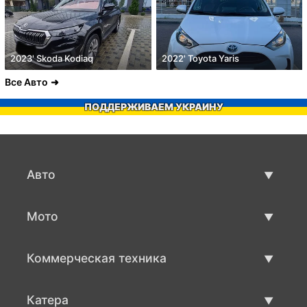
2023' Skoda Kodiaq
2022' Toyota Yaris
Все Авто
ПОДДЕРЖИВАЕМ УКРАИНУ
Авто
Авто бу
Мото
Продажа авто
Мото с пробегом
Коммерческая техника
Продажа мото
Коммерческая техника бу
Катера