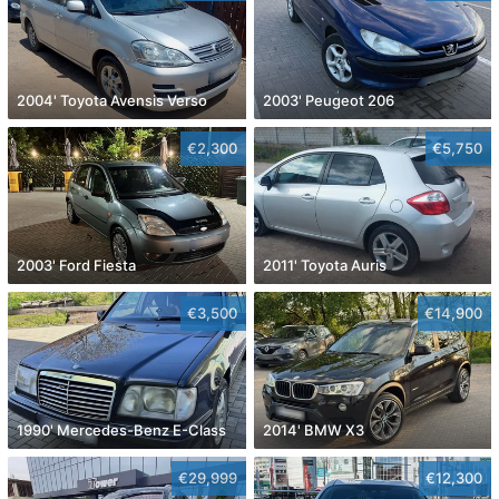
2004' Toyota Avensis Verso
2003' Peugeot 206
€2,300
€5,750
2003' Ford Fiesta
2011' Toyota Auris
€3,500
€14,900
1990' Mercedes-Benz E-Class
2014' BMW X3
€29,999
€12,300