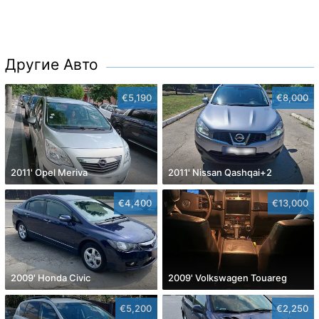
Другие Авто
€5,190
€8,000
2011' Opel Meriva
2011' Nissan Qashqai+2
€4,400
€13,000
2009' Honda Civic
2009' Volkswagen Touareg
€5,200
€2,250