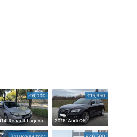
€6,000
€15,650
014' Renault Laguna
2016' Audi Q5
Возможен торг
€46,500