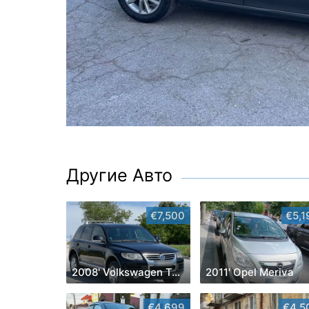
Другие Авто
€7,500
€5,1
2008' Volkswagen Touareg
2011' Opel Meriva
€4,699
€4,5