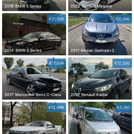
2018' BMW 5 Series
2022' Renault Megane
€21,500
€8,000
2014' BMW 5 Series
2011' Nissan Qashqai+2
€17,699
€12,500
2017' Mercedes-Benz C-Class
2016' Renault Kadjar
€12,999
€5,190