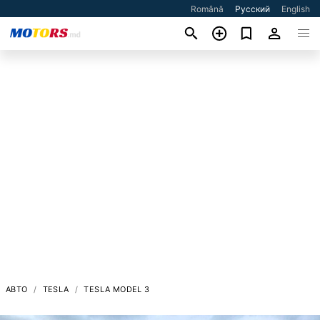
Română
Русский
English
АВТО
TESLA
TESLA MODEL 3