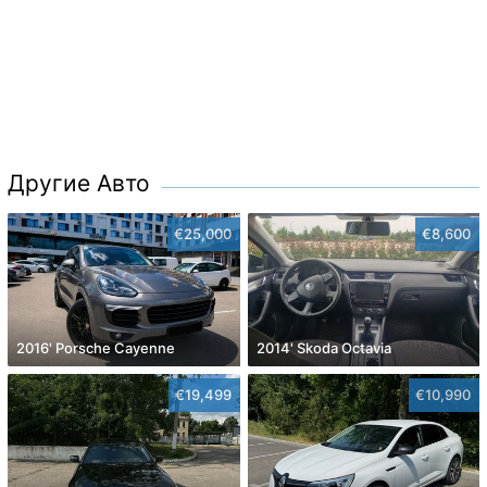
Другие Авто
€25,000
€8,600
2016' Porsche Cayenne
2014' Skoda Octavia
€19,499
€10,990