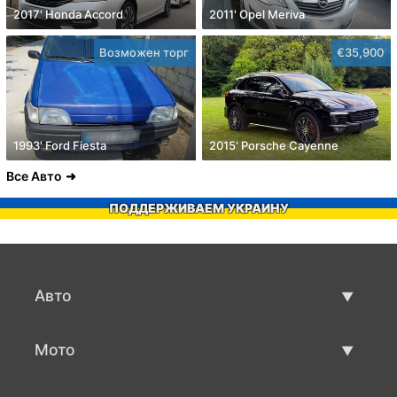
2017' Honda Accord
2011' Opel Meriva
Возможен торг
€35,900
1993' Ford Fiesta
2015' Porsche Cayenne
Все Авто
ПОДДЕРЖИВАЕМ УКРАИНУ
Авто
Авто бу
Мото
Продажа авто
Мото с пробегом