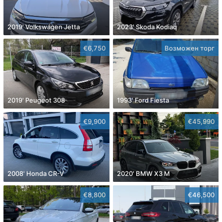
2019' Volkswagen Jetta
2023' Skoda Kodiaq
€6,750
Возможен торг
2019' Peugeot 308
1993' Ford Fiesta
€9,900
€45,990
2008' Honda CR-V
2020' BMW X3 M
€8,800
€46,500