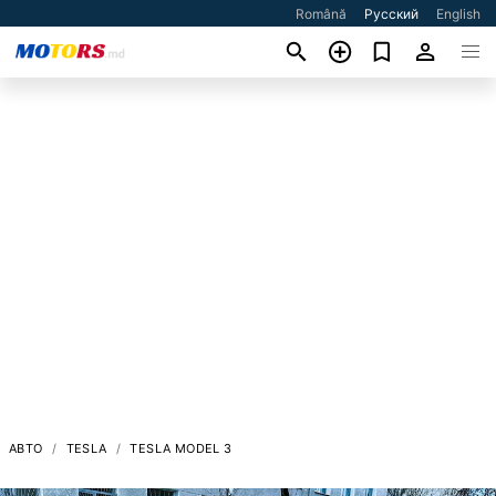
Română
Русский
English
АВТО
TESLA
TESLA MODEL 3