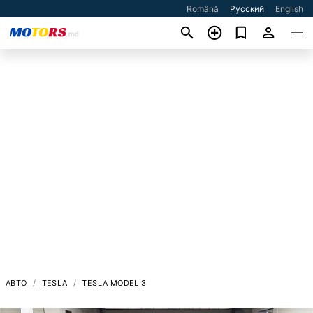
Română
Русский
English
АВТО
TESLA
TESLA MODEL 3