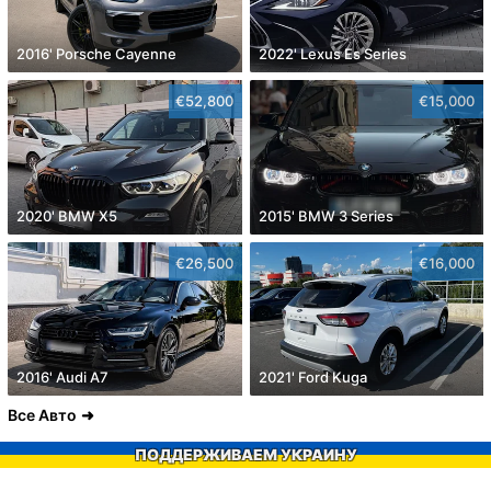
2016' Porsche Cayenne
2022' Lexus Es Series
€52,800
€15,000
2020' BMW X5
2015' BMW 3 Series
€26,500
€16,000
2016' Audi A7
2021' Ford Kuga
Все Авто
ПОДДЕРЖИВАЕМ УКРАИНУ