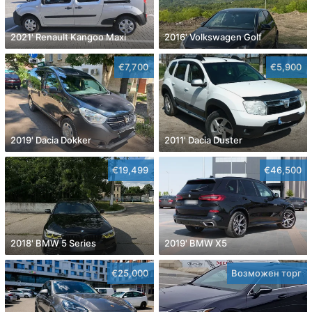
2021' Renault Kangoo Maxi
2016' Volkswagen Golf
€7,700
€5,900
2019' Dacia Dokker
2011' Dacia Duster
€19,499
€46,500
2018' BMW 5 Series
2019' BMW X5
€25,000
Возможен торг