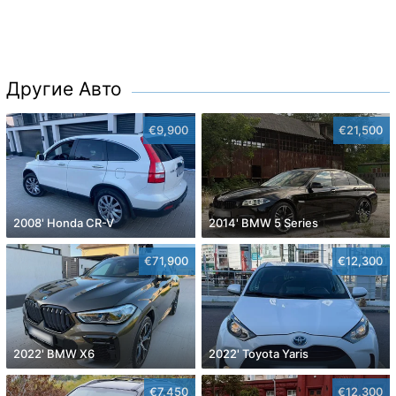
Другие Авто
€9,900
€21,500
2008' Honda CR-V
2014' BMW 5 Series
€71,900
€12,300
2022' BMW X6
2022' Toyota Yaris
€7,450
€12,300