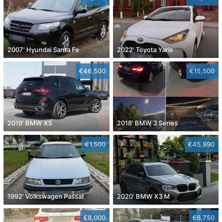
2007' Hyundai Santa Fe
2022' Toyota Yaris
€46,500
€15,500
2019' BMW X5
2018' BMW 3 Series
€1,500
€45,990
1992' Volkswagen Passat
2020' BMW X3 M
€8,000
€6,750