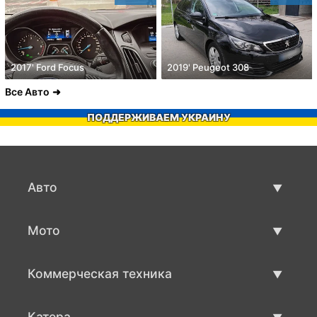
2017' Ford Focus
2019' Peugeot 308
Все Авто
ПОДДЕРЖИВАЕМ УКРАИНУ
Авто
Авто бу
Мото
Продажа авто
Мото с пробегом
Коммерческая техника
Продажа мото
Коммерческая техника бу
Катера