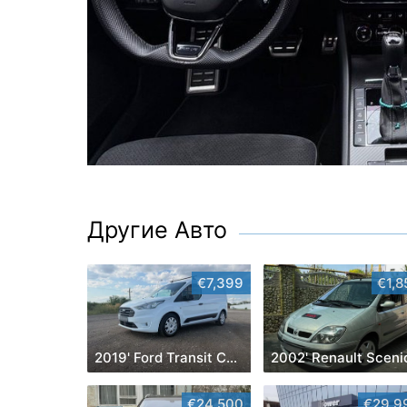
Другие Авто
€7,399
€1,8
2019' Ford Transit Connect
2002' Renault Sceni
€24,500
€29,9