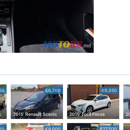
50
€6,700
€9,050
c
2015' Renault Scenic
2019' Ford Focus
2
99
€8,000
€27,500