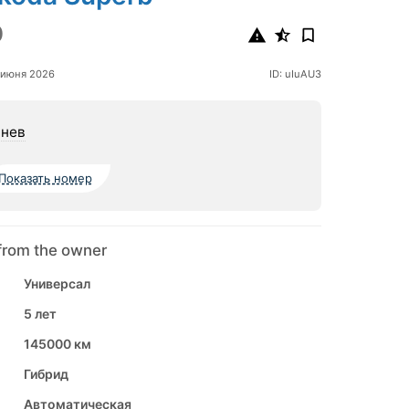
0
 июня 2026
ID: uIuAU3
нев
Показать номер
from the owner
Универсал
5 лет
145000 км
Гибрид
Автоматическая