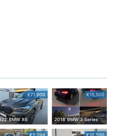
€71,900
€15,500
022' BMW X6
2018' BMW 3 Series
€2,799
€16,500