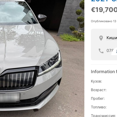
€19,70
Опубликовано 13
Киши
078
Information 
Кузов:
Возраст:
Пробег:
Топливо:
Трансмиссия: