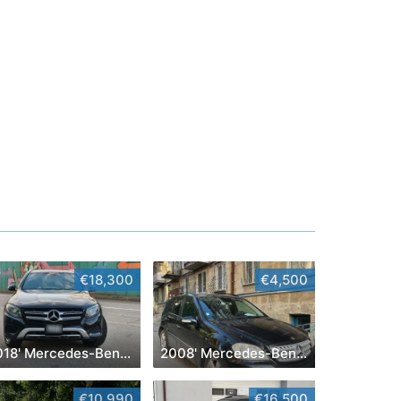
€18,300
€4,500
2018' Mercedes-Benz GLC
2008' Mercedes-Benz M-Class
€10,990
€16,500