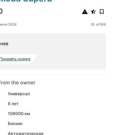
0
июня 2026
ID: slYIKX
нев
Показать номер
from the owner
Универсал
6 лет
109000 км
Бензин
Автоматическая