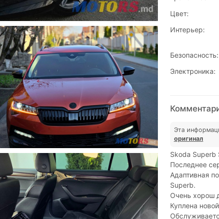
Цвет:
Интерьер:
Безопасность:
Электроника:
Комментари
Эта информац
оригинал
Skoda Superb 
Последнее сер
Адаптивная по
Superb.
Очень хорош д
Куплена новой
Обслуживаетс