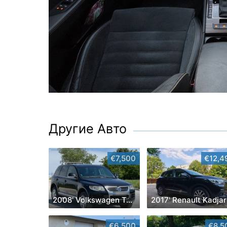
Другие Авто
€7,500
€12,4
2008' Volkswagen Touareg
2017' Renault Kadjar
€6,500
€8,5