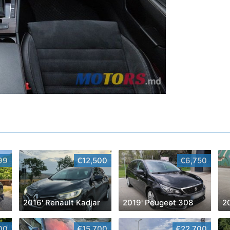
99
€12,500
€6,750
2016' Renault Kadjar
2019' Peugeot 308
00
€15,700
€22,700