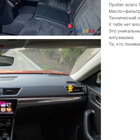
Пробег всего 
Масло+фильтр
Технический о
У тебя нет вл
Это уникальны
энтузиазма.
Те, кто поним