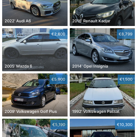
2022' Audi A6
2016' Renault Kadjar
€2,800
€8,799
2005' Mazda 6
2014' Opel Insignia
€5,900
€1,500
2009' Volkswagen Golf Plus
1992' Volkswagen Passat
€5,190
€10,300