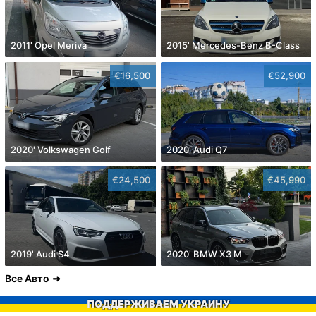
2011' Opel Meriva
2015' Mercedes-Benz B-Class
€16,500
€52,900
2020' Volkswagen Golf
2020' Audi Q7
€24,500
€45,990
2019' Audi S4
2020' BMW X3 M
Все Авто
ПОДДЕРЖИВАЕМ УКРАИНУ