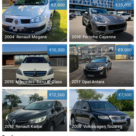
€2,600
€25,000
2004' Renault Megane
2016' Porsche Cayenne
€10,300
€9,000
2015' Mercedes-Benz B-Class
2011' Opel Antara
€12,500
€7,500
2016' Renault Kadjar
2008' Volkswagen Touareg