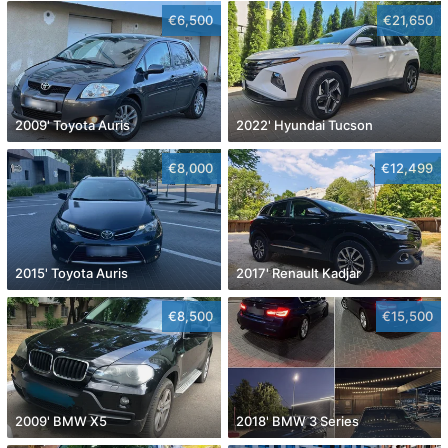
€6,500
€21,650
2009' Toyota Auris
2022' Hyundai Tucson
€8,000
€12,499
2015' Toyota Auris
2017' Renault Kadjar
€8,500
€15,500
2009' BMW X5
2018' BMW 3 Series