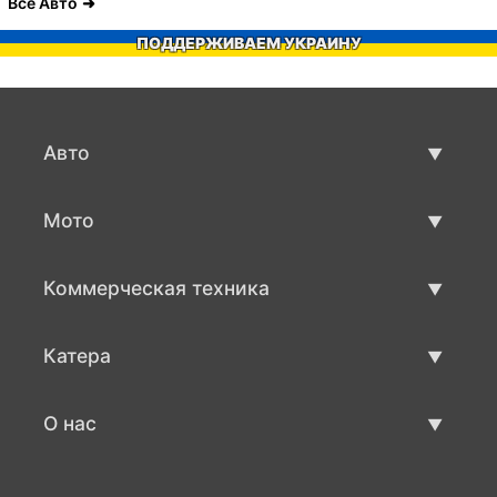
Все Авто
ПОДДЕРЖИВАЕМ УКРАИНУ
Авто
Авто бу
Мото
Продажа авто
Мото с пробегом
Коммерческая техника
Продажа мото
Коммерческая техника бу
Катера
Продажа коммерческой техники
Катера бу
О нас
Продажа катеров
О нас