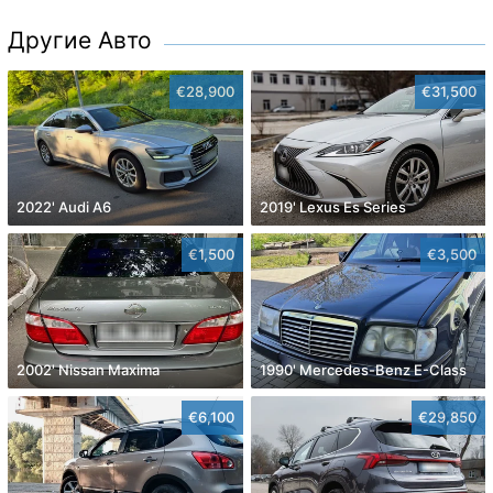
Другие Авто
€28,900
€31,500
2022' Audi A6
2019' Lexus Es Series
€1,500
€3,500
2002' Nissan Maxima
1990' Mercedes-Benz E-Class
€6,100
€29,850