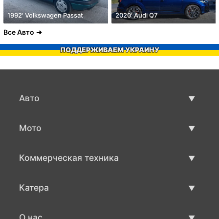
1992' Volkswagen Passat
2020' Audi Q7
Все Авто
ПОДДЕРЖИВАЕМ УКРАИНУ
Авто
Авто бу
Мото
Продажа авто
Мото с пробегом
Коммерческая техника
Продажа мото
Коммерческая техника бу
Катера
Продажа коммерческой техники
Катера бу
О нас