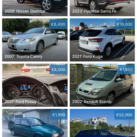
2009' Nissan Qashqai
2023' Hyundai Santa Fe
€8,490
€16,000
2007' Toyota Camry
2021' Ford Kuga
€8,000
€1,850
2017' Ford Focus
2002' Renault Scenic
€1,999
€52,900