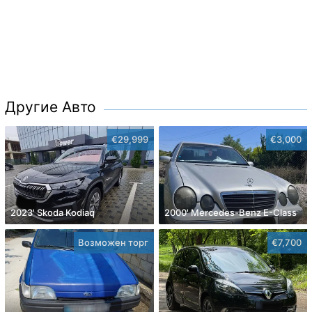
Другие Авто
€29,999
€3,000
2023' Skoda Kodiaq
2000' Mercedes-Benz E-Class
Возможен торг
€7,700