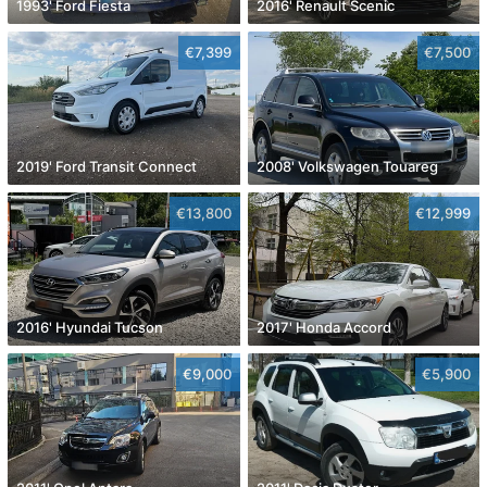
1993' Ford Fiesta
2016' Renault Scenic
€7,399
€7,500
2019' Ford Transit Connect
2008' Volkswagen Touareg
€13,800
€12,999
2016' Hyundai Tucson
2017' Honda Accord
€9,000
€5,900