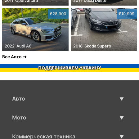
2011' Opel Antara
2011' Dacia Duster
€28,900
€19,999
2022' Audi A6
2018' Skoda Superb
Все Авто
ПОДДЕРЖИВАЕМ УКРАИНУ
Авто
Авто бу
Мото
Продажа авто
Мото с пробегом
Коммерческая техника