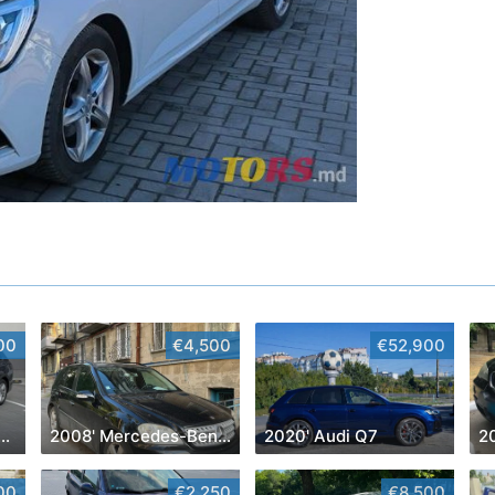
00
€4,500
€52,900
' Volkswagen Golf
2008' Mercedes-Benz M-Class
2020' Audi Q7
2
00
€2,250
€8,500