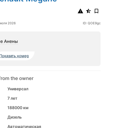
июля 2026
ID: QOE9gc
е Анены
Показать номер
from the owner
Универсал
7 лет
188000 км
Дизель
Автоматическая