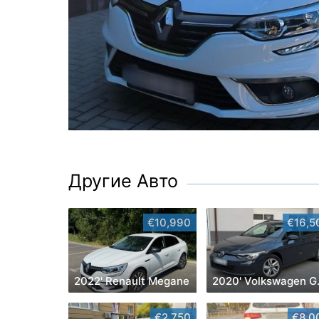
Другие Авто
€10,990
€16,5
2022' Renault Megane
2020
€2,750
€8,0