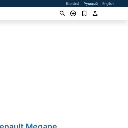
Română
Русский
English
Renault Megane