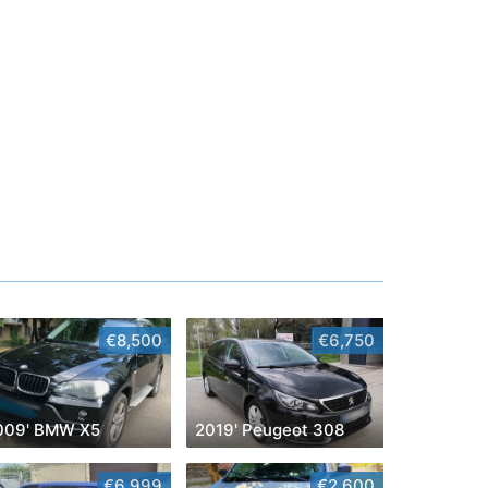
€8,500
€6,750
009' BMW X5
2019' Peugeot 308
€6,999
€2,600