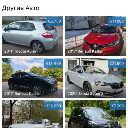
Другие Авто
€5,750
€11,000
2011' Toyota Auris
2017' Renault Kadjar
€12,499
€21,900
2017' Renault Kadjar
2020' Skoda Superb
€12,999
€7,700