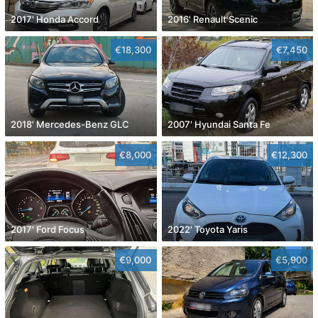
2017' Honda Accord
2016' Renault Scenic
€18,300
€7,450
2018' Mercedes-Benz GLC
2007' Hyundai Santa Fe
€8,000
€12,300
2017' Ford Focus
2022' Toyota Yaris
€9,000
€5,900