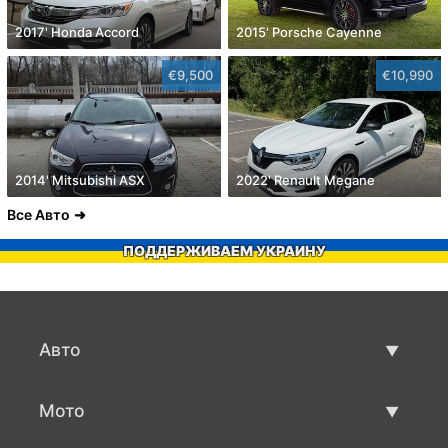
2017' Honda Accord
2015' Porsche Cayenne
€9,500
€10,990
2014' Mitsubishi ASX
2022' Renault Megane
Все Авто
ПОДДЕРЖИВАЕМ УКРАИНУ
Авто
Авто бу
Мото
Продажа авто