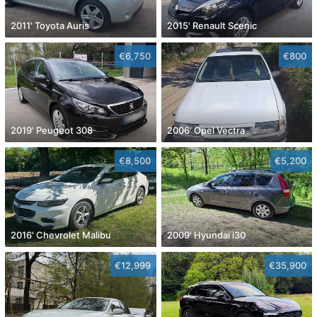
2011' Toyota Auris
2015' Renault Scenic
€6,750
€800
2019' Peugeot 308
2006' Opel Vectra
€8,500
€5,200
2016' Chevrolet Malibu
2009' Hyundai i30
€12,999
€35,900