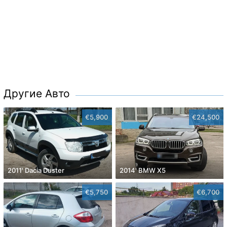
Другие Авто
€5,900
€24,500
2011' Dacia Duster
2014' BMW X5
€5,750
€6,700