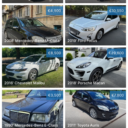
€4,500
€10,550
2008' Mercedes-Benz M-Class
2019' Ford Focus
€8,500
€29,600
2016' Chevrolet Malibu
2018' Porsche Macan
€3,500
€7,800
1990' Mercedes-Benz E-Class
2011' Toyota Auris