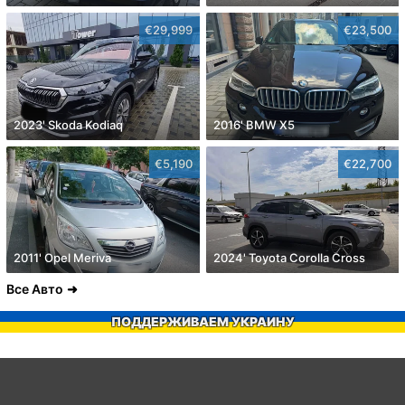
€29,999
€23,500
2023' Skoda Kodiaq
2016' BMW X5
€5,190
€22,700
2011' Opel Meriva
2024' Toyota Corolla Cross
Все Авто
ПОДДЕРЖИВАЕМ УКРАИНУ