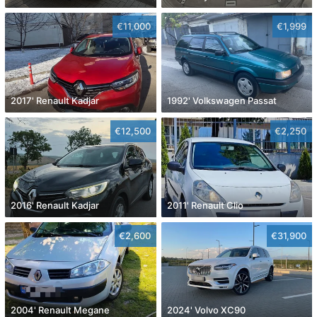
€11,000
€1,999
2017' Renault Kadjar
1992' Volkswagen Passat
€12,500
€2,250
2016' Renault Kadjar
2011' Renault Clio
€2,600
€31,900
2004' Renault Megane
2024' Volvo XC90