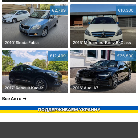
€2,799
€10,300
2010' Skoda Fabia
2015' Mercedes-Benz B-Class
€12,499
€26,500
2017' Renault Kadjar
2016' Audi A7
Все Авто
ПОДДЕРЖИВАЕМ УКРАИНУ