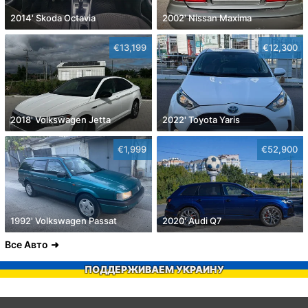
2014' Skoda Octavia
2002' Nissan Maxima
€13,199
€12,300
2018' Volkswagen Jetta
2022' Toyota Yaris
€1,999
€52,900
1992' Volkswagen Passat
2020' Audi Q7
Все Авто
ПОДДЕРЖИВАЕМ УКРАИНУ