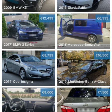
2009' BMW X5
2016' Skoda Fabia
€12,499
€6,999
2017' BMW 3 Series
2011' Mercedes-Benz Vito
€8,799
€16,500
2014' Opel Insignia
2019' Mercedes-Benz A-Class
€8,600
€1,500