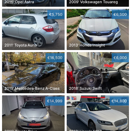
2016' Opel Astra
2009' Volkswagen Touareg
€5,750
€6,500
2011' Toyota Auris
2013' Honda Insight
€16,500
€6,000
2019' Mercedes-Benz A-Class
2018' Suzuki Swift
€14,999
€14,800