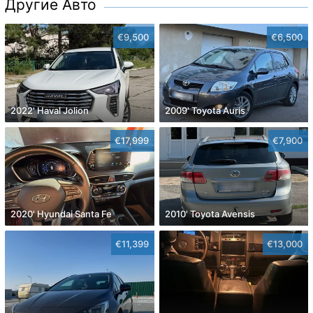
Другие Авто
€9,500
€6,500
2022' Haval Jolion
2009' Toyota Auris
€17,999
€7,900
2020' Hyundai Santa Fe
2010' Toyota Avensis
€11,399
€13,000