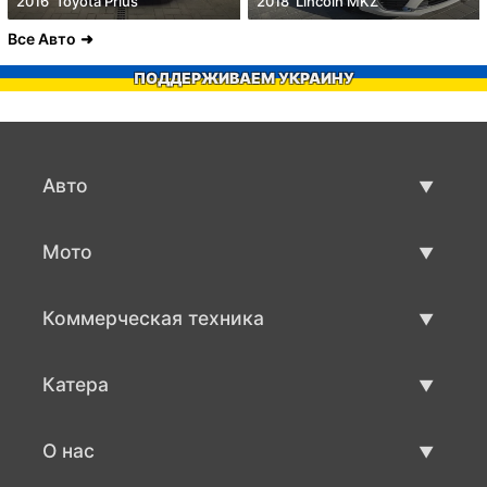
2016' Toyota Prius
2018' Lincoln MKZ
Все Авто
ПОДДЕРЖИВАЕМ УКРАИНУ
Авто
Авто бу
Мото
Продажа авто
Мото с пробегом
Коммерческая техника
Продажа мото
Коммерческая техника бу
Катера
Продажа коммерческой техники
Катера бу
О нас
Продажа катеров