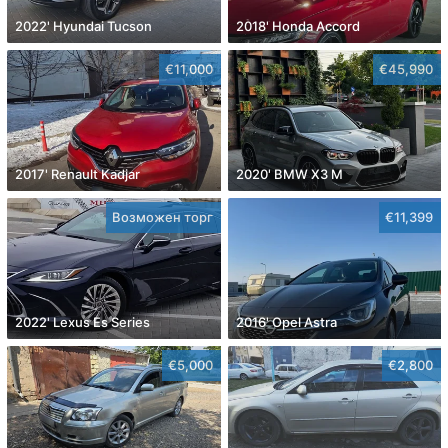
2022' Hyundai Tucson
2018' Honda Accord
€11,000
€45,990
2017' Renault Kadjar
2020' BMW X3 M
Возможен торг
€11,399
2022' Lexus Es Series
2016' Opel Astra
€5,000
€2,800