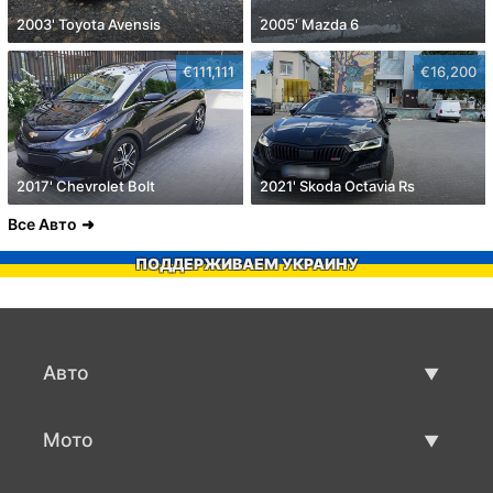
2003' Toyota Avensis
2005' Mazda 6
€111,111
€16,200
2017' Chevrolet Bolt
2021' Skoda Octavia Rs
Все Авто
ПОДДЕРЖИВАЕМ УКРАИНУ
Авто
Авто бу
Мото
Продажа авто
Мото с пробегом