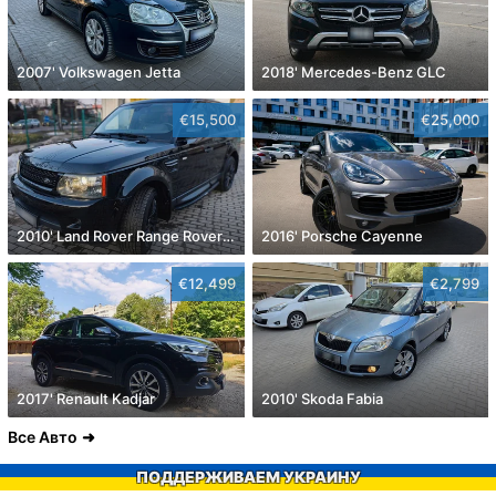
2007' Volkswagen Jetta
2018' Mercedes-Benz GLC
€15,500
€25,000
2010' Land Rover Range Rover Sport
2016' Porsche Cayenne
€12,499
€2,799
2017' Renault Kadjar
2010' Skoda Fabia
Все Авто
ПОДДЕРЖИВАЕМ УКРАИНУ