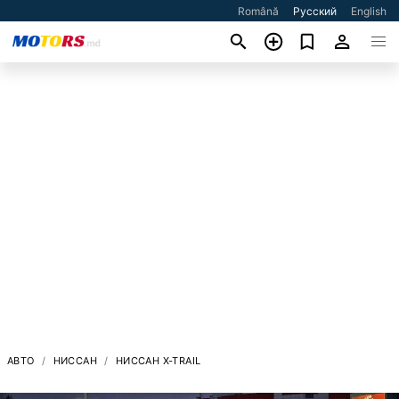
Română
Русский
English
АВТО
НИССАН
НИССАН X-TRAIL