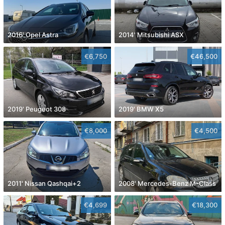
2016' Opel Astra
2014' Mitsubishi ASX
€6,750
€46,500
2019' Peugeot 308
2019' BMW X5
€8,000
€4,500
2011' Nissan Qashqai+2
2008' Mercedes-Benz M-Class
€4,699
€18,300