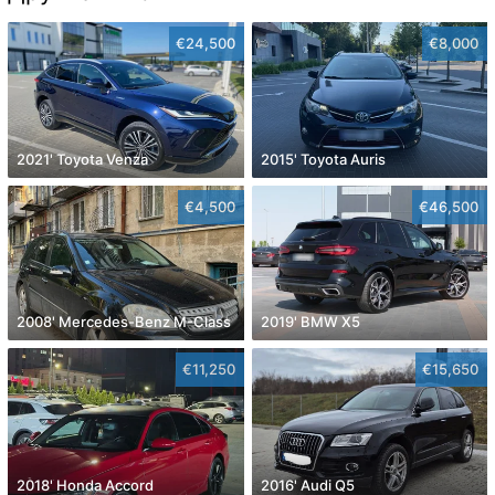
€24,500
€8,000
2021' Toyota Venza
2015' Toyota Auris
€4,500
€46,500
2008' Mercedes-Benz M-Class
2019' BMW X5
€11,250
€15,650
2018' Honda Accord
2016' Audi Q5