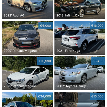
2022' Audi A6
2013' Infiniti QX60
€4,000
€16,000
2009' Renault Megane
2021' Ford Kuga
€10,990
€8,490
2022' Renault Megane
2007' Toyota Camry
€34,000
€15,000