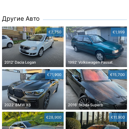
Другие Авто
€2,750
€1,999
2012' Dacia Logan
1992' Volkswagen Passat
€71,900
€15,700
2022' BMW X6
2016' Skoda Superb
€28,900
€11,900