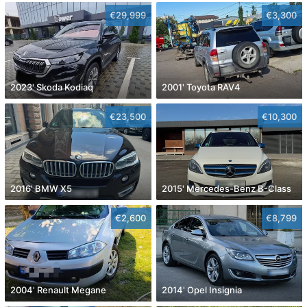
€29,999
€3,300
2023' Skoda Kodiaq
2001' Toyota RAV4
€23,500
€10,300
2016' BMW X5
2015' Mercedes-Benz B-Class
€2,600
€8,799
2004' Renault Megane
2014' Opel Insignia