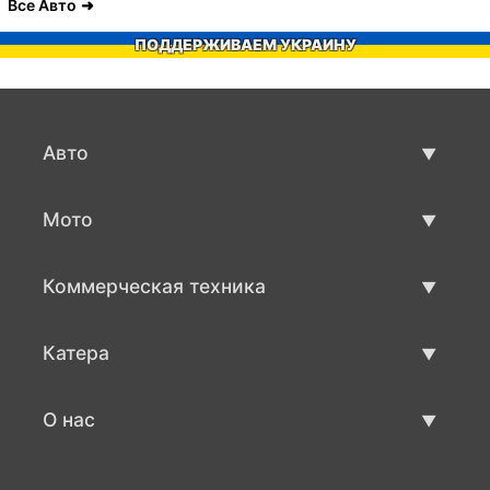
Все Авто
ПОДДЕРЖИВАЕМ УКРАИНУ
Авто
Авто бу
Мото
Продажа авто
Мото с пробегом
Коммерческая техника
Продажа мото
Коммерческая техника бу
Катера
Продажа коммерческой техники
Катера бу
О нас
Продажа катеров
О нас