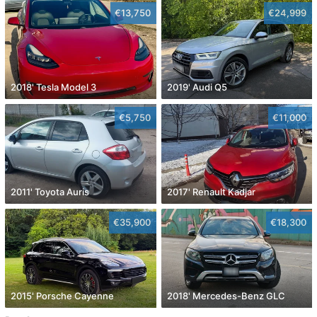
€13,750
€24,999
2018' Tesla Model 3
2019' Audi Q5
€5,750
€11,000
2011' Toyota Auris
2017' Renault Kadjar
€35,900
€18,300
2015' Porsche Cayenne
2018' Mercedes-Benz GLC