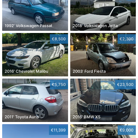
1992' Volkswagen Passat
2018' Volkswagen Jetta
€8,500
€2,300
2016' Chevrolet Malibu
2003' Ford Fiesta
€5,750
€23,500
2011' Toyota Auris
2016' BMW X5
€11,399
€9,000