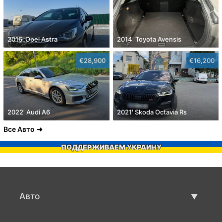
2016' Opel Astra
2014' Toyota Avensis
€28,900
€16,200
2022' Audi A6
2021' Skoda Octavia Rs
Все Авто
ПОДДЕРЖИВАЕМ УКРАИНУ
Авто
Авто бу