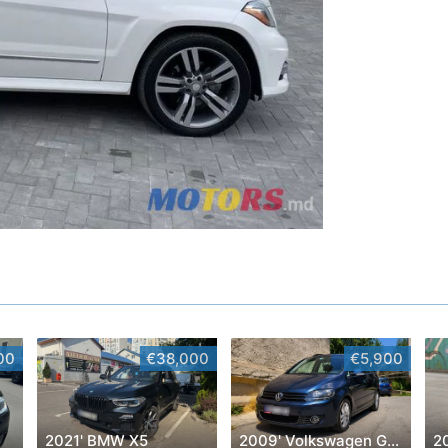
00
€38,000
€5,900
2021' BMW X5
2009' Volkswagen Golf Plus