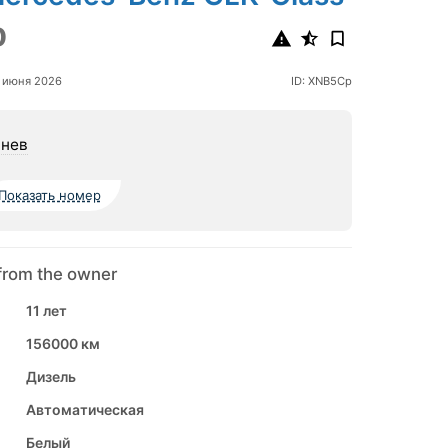
0
 июня 2026
ID: XNB5Cp
нев
Показать номер
from the owner
11 лет
156000 км
Дизель
Автоматическая
Белый