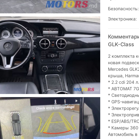
Безопасность:
Электроника:
Комментари
GLK-Class
2 комплекта к
новая подвеск
Mercedes GLK2
крыша, Harman
* 2.2 cdi 204 л
* АВТОМАТ 7G
* Светодиодн
* GPS-навигац
* Электрорегу
* Электроприв
* ESP/ABS/TRC
* Камеры 360
Автомобиль в 