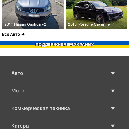
2011' Nissan Qashqai+2
2015' Porsche Cayenne
Все Авто
ПОДДЕРЖИВАЕМ УКРАИНУ
Авто
Авто бу
Мото
Продажа авто
Мото с пробегом
Коммерческая техника
Продажа мото
Коммерческая техника бу
Катера