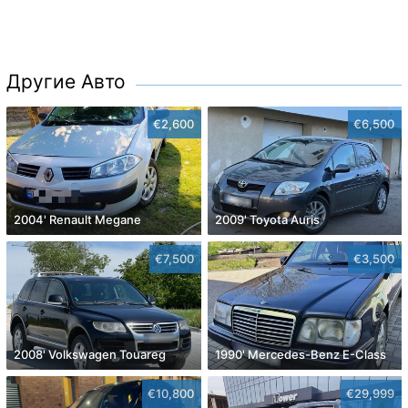
Другие Авто
€2,600
€6,500
2004' Renault Megane
2009' Toyota Auris
€7,500
€3,500
2008' Volkswagen Touareg
1990' Mercedes-Benz E-Class
€10,800
€29,999