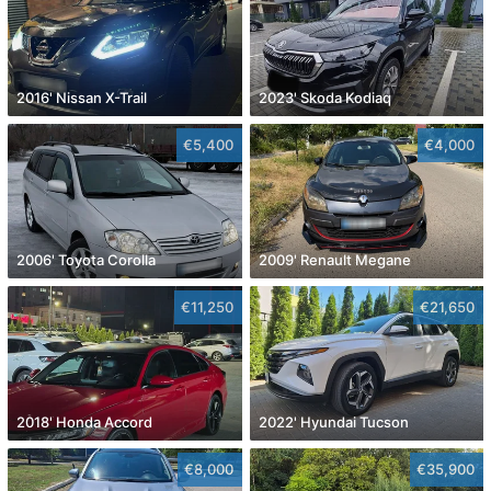
2016' Nissan X-Trail
2023' Skoda Kodiaq
€5,400
€4,000
2006' Toyota Corolla
2009' Renault Megane
€11,250
€21,650
2018' Honda Accord
2022' Hyundai Tucson
€8,000
€35,900