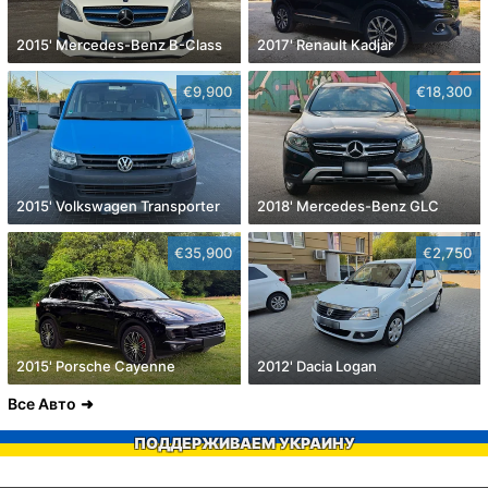
2015' Mercedes-Benz B-Class
2017' Renault Kadjar
€9,900
€18,300
2015' Volkswagen Transporter
2018' Mercedes-Benz GLC
€35,900
€2,750
2015' Porsche Cayenne
2012' Dacia Logan
Все Авто
ПОДДЕРЖИВАЕМ УКРАИНУ