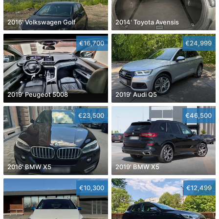
2016' Volkswagen Golf
2014' Toyota Avensis
€16,700
€24,999
2019' Peugeot 5008
2019' Audi Q5
€23,500
€46,500
2016' BMW X5
2019' BMW X5
€10,300
€12,499