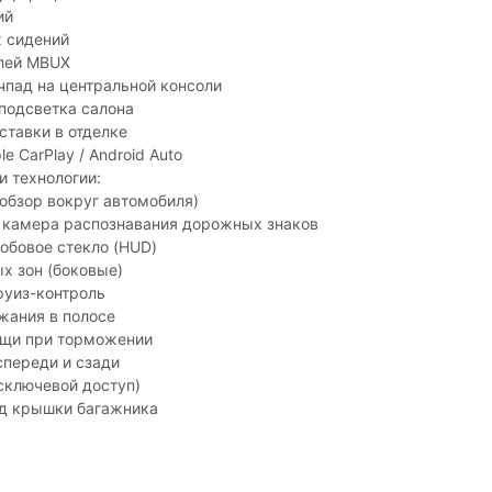
ий
х сидений
лей MBUX
чпад на центральной консоли
подсветка салона
тавки в отделке
le CarPlay / Android Auto
и технологии:
обзор вокруг автомобиля)
 камера распознавания дорожных знаков
обовое стекло (HUD)
х зон (боковые)
руиз-контроль
жания в полосе
щи при торможении
спереди и сзади
есключевой доступ)
д крышки багажника