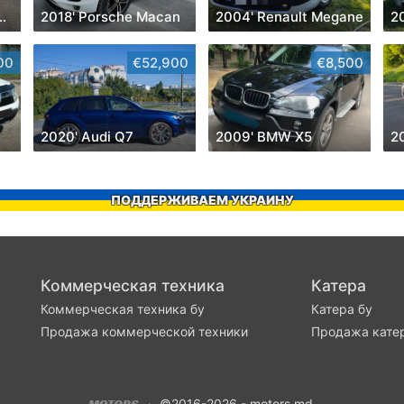
 Transit Connect
2018' Porsche Macan
2004' Renault Megane
00
€52,900
€8,500
2020' Audi Q7
2009' BMW X5
2
ПОДДЕРЖИВАЕМ УКРАИНУ
Коммерческая техника
Катера
Коммерческая техника бу
Катера бу
Продажа коммерческой техники
Продажа кате
©2016-2026 - motors.md