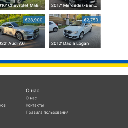
2016' Chevrolet Malibu
2017' Mercedes-Benz C-Class
€28,900
€2,750
022' Audi A6
2012' Dacia Logan
О нас
О нас
ров
Контакты
Правила пользования