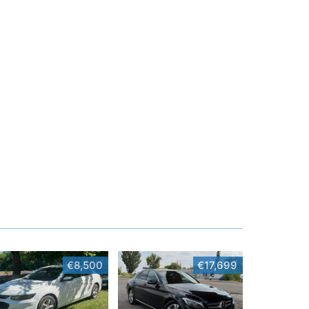
€8,500
€17,699