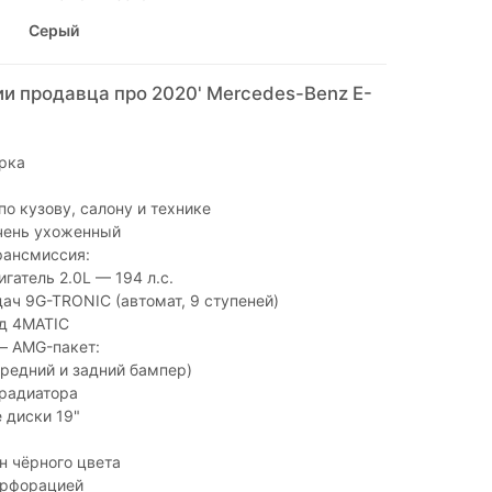
Серый
и продавца про 2020' Mercedes-Benz E-
рка
по кузову, салону и технике
чень ухоженный
рансмиссия:
гатель 2.0L — 194 л.с.
ач 9G-TRONIC (автомат, 9 ступеней)
д 4MATIC
— AMG-пакет:
редний и задний бампер)
радиатора
 диски 19"
н чёрного цвета
ерфорацией