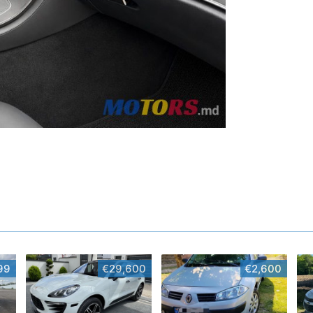
99
€29,600
€2,600