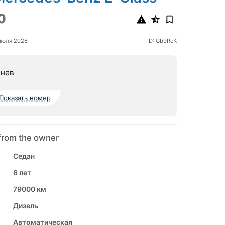
0
июля 2026
ID: Gb9RcK
нев
Показать номер
from the owner
Седан
6 лет
79000 км
Дизель
Автоматическая