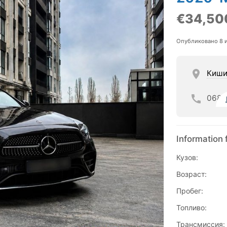
€34,50
Опубликовано 8 
Киши
068
Information 
Кузов:
Возраст:
Пробег:
Топливо:
Трансмиссия: