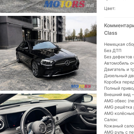
Цвет:
Комментари
Class
Немецкая сбо
Без ДТП
Без дефектов 
Автомобиль о
Двигатель и т
Дизельный дви
Коробка перед
Полный приво
Внешний вид 
AMG обвес (пе
AMG решётка 
AMG колёсные
Салон:
Кожаный сало
AMG руль с п