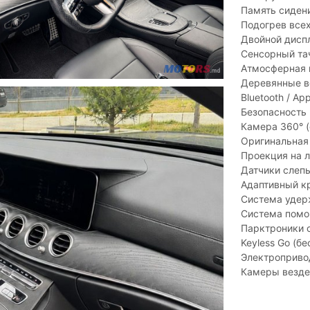
Память сиден
Подогрев все
Двойной дисп
Сенсорный та
Атмосферная 
Деревянные вс
Bluetooth / App
Безопасность 
Камера 360° (
Оригинальная
Проекция на л
Датчики слепы
Адаптивный к
Система удер
Система помо
Парктроники 
Keyless Go (б
Электроприво
Камеры везде